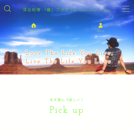
深谷知博 『轍』ブログ“The trajectory of life”
MENU
Home
About
Home
Love The Life You Live,
About
Live The Life You Love.
Boat Race
グッズ
まず読んで欲しい！
Recommend
Pick up
Thinking