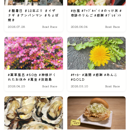
＃酷暑日 ＃12年ぶり ＃イザ
#台風 #ｱｯﾌﾟﾙﾊﾟｲ #のっけ丼 #
ナギ ＃アンパンマン ＃ちょぼ
奇跡のりんご #感謝 #ﾌﾟﾚｾﾞﾝﾄ
焼き
2026.07.28
Boat Race
2026.06.04
Boat Race
#薬草風呂 #50台 #神様がく
#ｻｯｶｰ #満開 #感謝 #あんこ
れたお休み #萬金 #淡路島
#GOLD
2026.04.25
Boat Race
2026.03.10
Boat Race