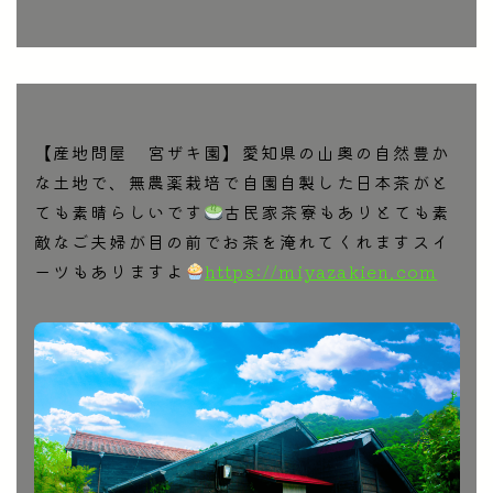
【産地問屋 宮ザキ園】愛知県の山奥の自然豊か
な土地で、無農薬栽培で自園自製した日本茶がと
ても素晴らしいです
古民家茶寮もありとても素
敵なご夫婦が目の前でお茶を淹れてくれますスイ
ーツもありますよ
https://miyazakien.com