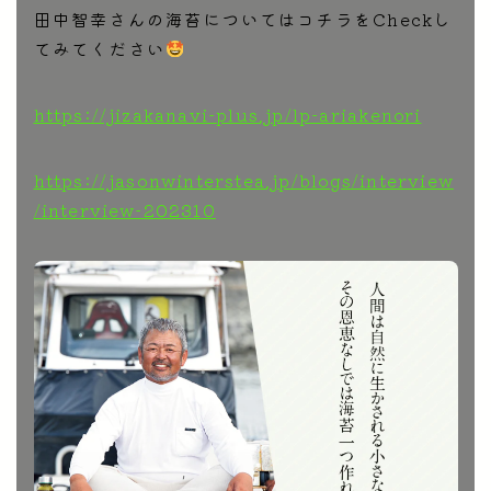
田中智幸さんの海苔についてはコチラをCheckし
てみてください
https://jizakanavi-plus.jp/lp-ariakenori
https://jasonwinterstea.jp/blogs/interview
/interview-202310