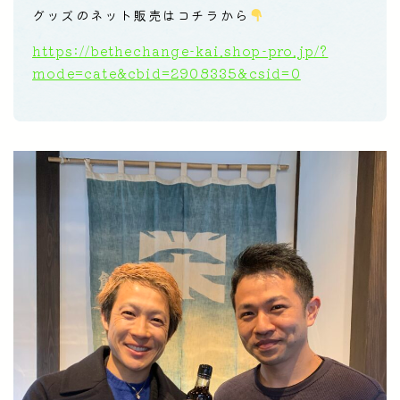
グッズのネット販売はコチラから
https://bethechange-kai.shop-pro.jp/?
mode=cate&cbid=2908335&csid=0