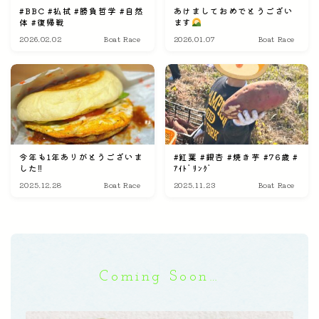
#BBC #払拭 #勝負哲学 #自然
あけましておめでとうござい
体 #復帰戦
ます
2026.02.02
Boat Race
2026.01.07
Boat Race
今年も1年ありがとうございま
#紅葉 #銀杏 #焼き芋 #76歳 #
した‼︎
ｱｲﾄﾞﾘﾝｸﾞ
2025.12.28
Boat Race
2025.11.23
Boat Race
Coming Soon…